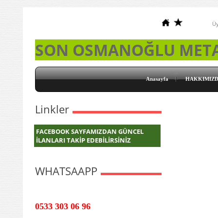
Üy
SON OSMANOĞLU MET
Anasayfa
HAKKIMIZ
Linkler
FACEBOOK SAYFAMIZDAN GÜNCEL
İLANLARI TAKİP EDEBİLİRSİNİZ
WHATSAAPP
0533 303 06 96