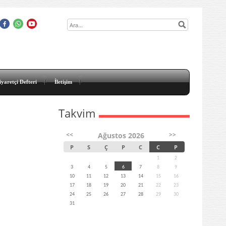
iyaretçi Defteri
İletişim
Takvim
<<
>>
Ağustos 2026
P
S
Ç
P
C
C
P
1
2
3
4
5
6
7
8
9
10
11
12
13
14
15
16
17
18
19
20
21
22
23
24
25
26
27
28
29
30
31