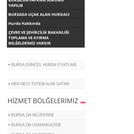
BURSA,DA FAPRİKA SÖKÜMÜ
YAPILIR
BURSADA UÇAK ALAN HURDACI
Hurda Hakkında
ÇEVRE VE ŞEHİRCİLİK BAKANLIĞI
TOPLAMA VE AYIRMA
BELĞELERİMİZ VARDIR
BURSA GÜNCEL HURDA FİYATLARI
HER NEVİ TOTEM ALIM SATIMI
HİZMET BÖLĞELERİMİZ
BURSA,DA NİLÜFERDE
BURSA,DA OSMANGAZİDE