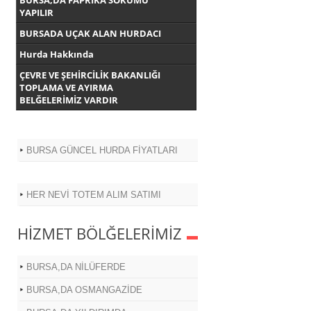
BURSA,DA FAPRİKA SÖKÜMÜ
YAPILIR
BURSADA UÇAK ALAN HURDACI
Hurda Hakkında
ÇEVRE VE ŞEHİRCİLİK BAKANLIĞI
TOPLAMA VE AYIRMA
BELĞELERİMİZ VARDIR
BURSA GÜNCEL HURDA FİYATLARI
HER NEVİ TOTEM ALIM SATIMI
HİZMET BÖLĞELERİMİZ
BURSA,DA NİLÜFERDE
BURSA,DA OSMANGAZİDE