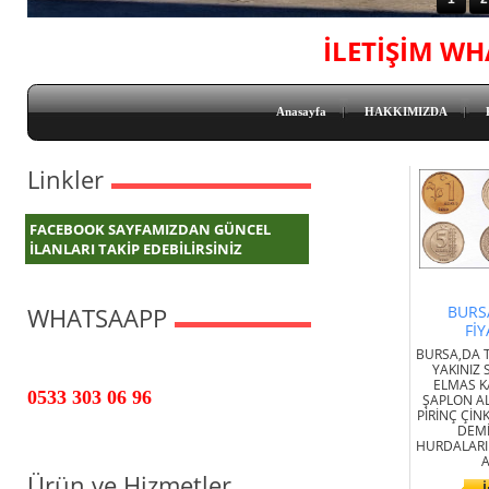
İLETİŞİM WH
Anasayfa
HAKKIMIZDA
Linkler
FACEBOOK SAYFAMIZDAN GÜNCEL
İLANLARI TAKİP EDEBİLİRSİNİZ
WHATSAAPP
BURS
FİY
BURSA,DA 
YAKINIZ
ELMAS K
0533 303 06 96
ŞAPLON A
PİRİNÇ Çİ
DEMİ
HURDALARI
A
Ürün ve Hizmetler
İ