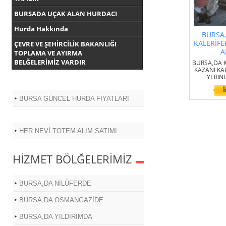
BURSADA UÇAK ALAN HURDACI
Hurda Hakkında
BURSA
KALERİFE
ÇEVRE VE ŞEHİRCİLİK BAKANLIĞI
A
TOPLAMA VE AYIRMA
BELĞELERİMİZ VARDIR
BURSA,DA 
KAZANI KA
YERİN
İ
BURSA GÜNCEL HURDA FİYATLARI
HER NEVİ TOTEM ALIM SATIMI
HİZMET BÖLĞELERİMİZ
BURSA,DA NİLÜFERDE
BURSA,DA OSMANGAZİDE
BURSA,DA YILDIRIMDA