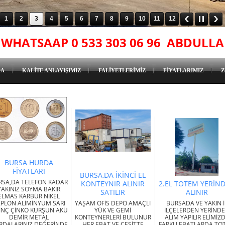
1
2
3
4
5
6
7
8
9
10
11
12
M WHATSAAP 0 533 303 06 96 ABDULL
DA
KALİTE ANLAYIŞIMIZ
FALİYETLERİMİZ
FİYATLARIMIZ
Z
BURSA HURDA
FİYATLARI
BURSA,DA İKİNCİ EL
RSA,DA TELEFON KADAR
KONTEYNIR ALINIR
2.EL TOTEM YERİN
YAKINIZ SOYMA BAKIR
SATILIR
ALINIR
ELMAS KARBÜR NİKEL
PLON ALİMİNYUM SARI
YAŞAM OFİS DEPO AMAÇLI
BURSADA VE YAKIN İ
RİNÇ ÇİNKO KURŞUN AKÜ
YÜK VE GEMİ
İLÇELERDEN YERİND
DEMİR METAL
KONTEYNERLERİ BULUNUR
ALIM YAPILIR ELİMİZ
RDALARINIZ DEĞERİNDE
HER EBAT VE ÇEŞİTTE
FARKLI EBATLARDA TO