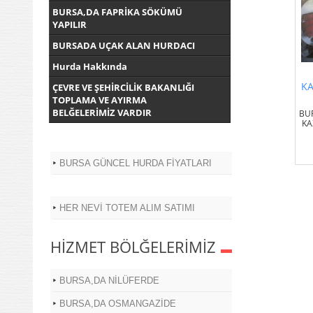
BURSA,DA FAPRİKA SÖKÜMÜ
YAPILIR
BURSADA UÇAK ALAN HURDACI
Hurda Hakkında
KA
ÇEVRE VE ŞEHİRCİLİK BAKANLIĞI
TOPLAMA VE AYIRMA
BELĞELERİMİZ VARDIR
BU
KA
BURSA GÜNCEL HURDA FİYATLARI
HER NEVİ TOTEM ALIM SATIMI
HİZMET BÖLĞELERİMİZ
BURSA,DA NİLÜFERDE
BURSA,DA OSMANGAZİDE