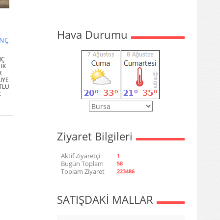
Hava Durumu
İNÇ
NÇ
IK
R
İYE
OTLU
R
Ziyaret Bilgileri
Aktif Ziyaretçi
1
Bugün Toplam
58
Toplam Ziyaret
223486
SATIŞDAKİ MALLAR