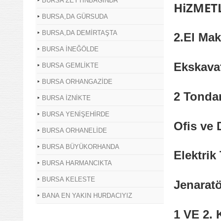
BURSA ZEYTİNBAĞINDA
HiZMET
BURSA,DA GÜRSUDA
BURSA,DA DEMİRTAŞTA
2.El Mak
BURSA İNEĞÖLDE
Ekskava
BURSA GEMLİKTE
BURSA ORHANGAZİDE
2 Tonda
BURSA İZNİKTE
BURSA YENİŞEHİRDE
Ofis ve 
BURSA ORHANELİDE
BURSA BÜYÜKORHANDA
Elektrik
BURSA HARMANCIKTA
BURSA KELESTE
Jenarat
BANA EN YAKIN HURDACIYIZ
1 VE 2. 