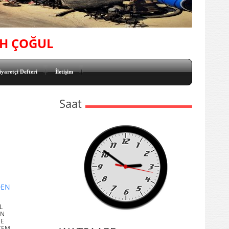
AH ÇOĞUL
iyaretçi Defteri
İletişim
Saat
DEN
L
EN
DE
TEM