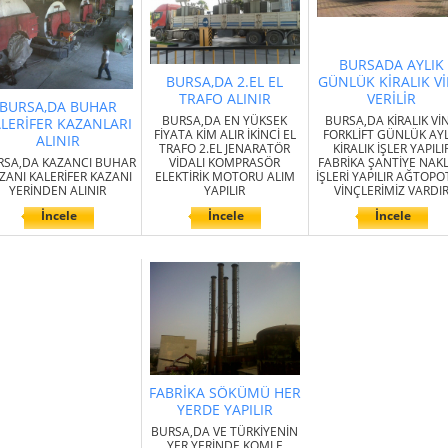
BURSADA AYLIK
BURSA,DA 2.EL EL
GÜNLÜK KİRALIK V
TRAFO ALINIR
VERİLİR
BURSA,DA BUHAR
BURSA,DA EN YÜKSEK
BURSA,DA KİRALIK Vİ
LERİFER KAZANLARI
FİYATA KİM ALIR İKİNCİ EL
FORKLİFT GÜNLÜK AYL
ALINIR
TRAFO 2.EL JENARATÖR
KİRALIK İŞLER YAPILI
RSA,DA KAZANCI BUHAR
VİDALI KOMPRASÖR
FABRİKA ŞANTİYE NAKL
ZANI KALERİFER KAZANI
ELEKTİRİK MOTORU ALIM
İŞLERİ YAPILIR AĞTOP
YERİNDEN ALINIR
YAPILIR
VİNÇLERİMİZ VARDI
İncele
İncele
İncele
FABRİKA SÖKÜMÜ HER
YERDE YAPILIR
BURSA,DA VE TÜRKİYENİN
YER YERİNDE KOMLE