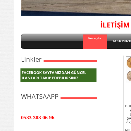
İLETİŞİ
Anasayfa
HAKKIMIZ
Linkler
FACEBOOK SAYFAMIZDAN GÜNCEL
İLANLARI TAKİP EDEBİLİRSİNİZ
WHATSAAPP
BU
0533 303 06 96
ŞA
Pİ
HU