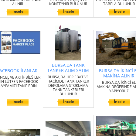
ALINIR
KONTEYNIR BULUNUR
TABELA BULUNUR
İncele
İncele
İncele
BURSA,DA TANK
TANKER ALIM SATIM
ACEBOOK İLANLAR
BURSA,DA İKİNCİ 
MAKİNA ALINIR
BURSA,DA HER EBAT VE
NCEL VE AKTİF BİLĞİLER
HACİMDE TANK TANKER
ÇİN LÜTFEN FACEBOOK
BURSA,DA İKİNCİ EL
DEPOLAMA STOKLAMA
SAYFAMIZI TAKİP EDİN
MAKİNA DEĞERİNDE A
TANK TANKERLERİ
YAPIYORUZ
BULUNUR
İncele
İncele
İncele