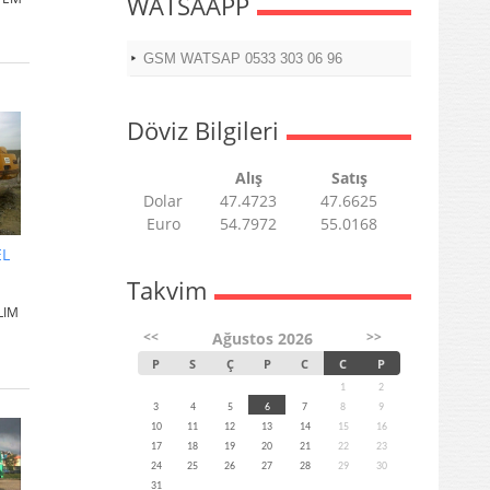
WATSAAPP
GSM WATSAP 0533 303 06 96
Döviz Bilgileri
Alış
Satış
Dolar
47.4723
47.6625
Euro
54.7972
55.0168
EL
Takvim
LIM
<<
>>
Ağustos 2026
P
S
Ç
P
C
C
P
1
2
3
4
5
6
7
8
9
10
11
12
13
14
15
16
17
18
19
20
21
22
23
24
25
26
27
28
29
30
31