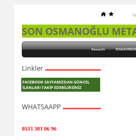
Üy
SON OSMANOĞLU MET
Anasayfa
HAKKIMIZ
Linkler
FACEBOOK SAYFAMIZDAN GÜNCEL
İLANLARI TAKİP EDEBİLİRSİNİZ
WHATSAAPP
0533 303 06 96