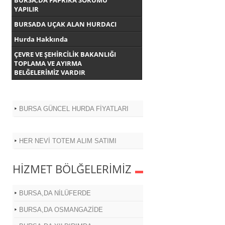
BURSA,DA FAPRİKA SÖKÜMÜ
YAPILIR
BURSADA UÇAK ALAN HURDACI
Hurda Hakkında
ÇEVRE VE ŞEHİRCİLİK BAKANLIĞI
TOPLAMA VE AYIRMA
BELĞELERİMİZ VARDIR
BURSA GÜNCEL HURDA FİYATLARI
HER NEVİ TOTEM ALIM SATIMI
HİZMET BÖLĞELERİMİZ
BURSA,DA NİLÜFERDE
BURSA,DA OSMANGAZİDE