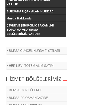
BURSA,DA FAPRİKA SÖKÜMÜ
YAPILIR
BURSADA UÇAK ALAN HURDACI
Hurda Hakkında
ÇEVRE VE ŞEHİRCİLİK BAKANLIĞI
TOPLAMA VE AYIRMA
BELĞELERİMİZ VARDIR
BURSA GÜNCEL HURDA FİYATLARI
HER NEVİ TOTEM ALIM SATIMI
HİZMET BÖLĞELERİMİZ
BURSA,DA NİLÜFERDE
BURSA,DA OSMANGAZİDE