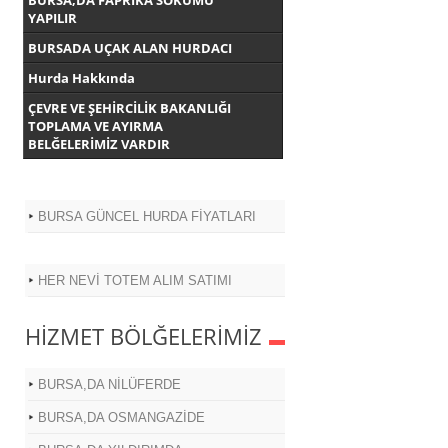
BURSA,DA FAPRİKA SÖKÜMÜ
YAPILIR
BURSADA UÇAK ALAN HURDACI
Hurda Hakkında
ÇEVRE VE ŞEHİRCİLİK BAKANLIĞI
TOPLAMA VE AYIRMA
BELĞELERİMİZ VARDIR
BURSA GÜNCEL HURDA FİYATLARI
HER NEVİ TOTEM ALIM SATIMI
HİZMET BÖLĞELERİMİZ
BURSA,DA NİLÜFERDE
BURSA,DA OSMANGAZİDE