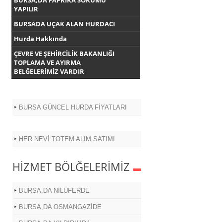
BURSA,DA FAPRİKA SÖKÜMÜ
YAPILIR
BURSADA UÇAK ALAN HURDACI
Hurda Hakkında
ÇEVRE VE ŞEHİRCİLİK BAKANLIĞI
TOPLAMA VE AYIRMA
BELĞELERİMİZ VARDIR
BURSA GÜNCEL HURDA FİYATLARI
HER NEVİ TOTEM ALIM SATIMI
HİZMET BÖLĞELERİMİZ
BURSA,DA NİLÜFERDE
BURSA,DA OSMANGAZİDE